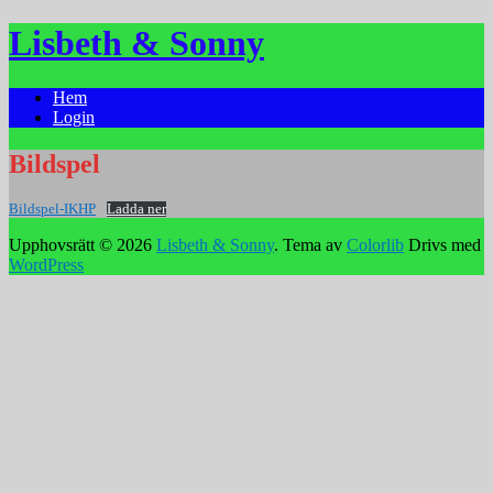
Hoppa
Lisbeth & Sonny
till
innehåll
Hem
Login
Bildspel
Bildspel-IKHP
Ladda ner
Upphovsrätt © 2026
Lisbeth & Sonny
. Tema av
Colorlib
Drivs med
WordPress